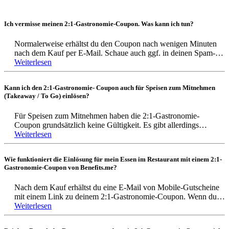
Ich vermisse meinen 2:1-Gastronomie-Coupon. Was kann ich tun?
Normalerweise erhältst du den Coupon nach wenigen Minuten
nach dem Kauf per E-Mail. Schaue auch ggf. in deinen Spam-
Ordner. Tipp: Um sicherzugehen, dass die E-Mail ankommt, gib
Weiterlesen
am besten immer deine private E-Mail-Adresse bei der
Bestellung an.
Kann ich den 2:1-Gastronomie- Coupon auch für Speisen zum Mitnehmen
(Takeaway / To Go) einlösen?
Falls du die E-Mail nicht finden kannst, melde dich bei unserem
Kundenservice via Chat, E-Mail (support@benefits.me) oder
Für Speisen zum Mitnehmen haben die 2:1-Gastronomie-
telefonisch unter 069 153225-30 (08:30- 18:00 Uhr).
Coupon grundsätzlich keine Gültigkeit. Es gibt allerdings
Ausnahmen: Bei Schnellrestaurants können Speisen
Weiterlesen
mitgenommen werden. Wir empfehlen, beim Restaurant vorab
anzufragen. Die Regeln zur Einlösung der Coupons findest du
Wie funktioniert die Einlösung für mein Essen im Restaurant mit einem 2:1-
hier:
Gastronomie-Coupon von Benefits.me?
https://mobile-gutscheine.de/einloeseregeln
Nach dem Kauf erhältst du eine E-Mail von Mobile-Gutscheine
mit einem Link zu deinem 2:1-Gastronomie-Coupon. Wenn du
vor Ort im Restaurant/Lokal bist, rufe diesen Link auf und zeige
Weiterlesen
den 2:1-Gastronomie-Coupon vor. Der Anbieter des Coupons
löst dann deinen 2:1-Gastronomie-Coupon ein.