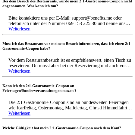
Bei dem Besuch des Restaurants, wurde mein 2:1-Gastronomie-Coupon nicht
angenommen. Was kann ich tun?
Die Coupon Regeln findest du hier:
Bitte kontaktiere uns per E-Mail: support@benefits.me oder
https://mobile-gutscheine.de/einloeseregeln
telefonisch unter der Nummer 069 153 225 30 und nenne uns
den Namen des Restaurants und deine E-Mailadresse mit der du
Weiterlesen
die Bestellung abgeschlossen hast.
Wir informieren dann den Anbieter Mobile-Gutscheine.de und
Muss ich das Restaurant vor meinem Besuch informieren, dass ich einen 2:1-
du erhältst selbstverständlich den Betrag von dem Anbieter
Gastronomie-Coupon habe?
Mobile Gutscheine erstattet.
Vor dem Restaurantbesuch ist es empfehlenswert, einen Tisch zu
reservieren. Du musst aber bei der Reservierung und auch vor
der Bezahlung nicht dem Restaurant mitteilen, dass du einen 2:1-
Weiterlesen
Gastronomie-Coupon besitzt.
Kann ich den 2:1-Gastronomie-Coupon an
Die Coupon Regeln zur Einlösung findest du hier:
Feiertagen/Sonderveranstaltungen nutzen ?
https://mobile-gutscheine.de/einloeseregeln
Die 2:1-Gastronomie-Coupon sind an bundesweiten Feiertagen
wie Karfreitag, Ostermontag, Maifeiertag, Christi Himmelfahrt,
Pfingstmontag, Tag der deutschen Einheit sowie an
Weiterlesen
bundeslandspezifischen Feiertagen bezogen auf den Standort des
jeweiligen Restaurants ungültig. Ebenso gelten sie nicht am
Welche Gültigkeit hat mein 2:1-Gastronomie-Coupon nach dem Kauf?
Ostersonntag, Pfingstsonntag, Muttertag, Valentinstag und in der
Zeit vom 24.12. bis einschließlich 01.01., sowie bei