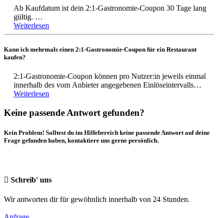
Ab Kaufdatum ist dein 2:1-Gastronomie-Coupon 30 Tage lang
Betriebsferien und Ruhetagen des Restaurants.
gültig.
Weiterlesen
Die 2:1-Gastronomie-Coupon müssen ebenso bei
Das Gültigkeitsdatum ist auf dem 2:1-Gastronomie-Coupon
Sonderveranstaltungen und geschlossenen Gesellschaften nicht
vermerkt. Nach Ablauf der Gültigkeit verfällt der Coupon.
anerkannt werden.
Kann ich mehrmals einen 2:1-Gastronomie-Coupon für ein Restaurant
Eine Verlängerung des 2:1-Gastronomie-Coupon ist nicht
kaufen?
möglich. Die Coupons sind nicht personalisiert, daher hast du die
Die Regeln der Coupon Einlösung findest du hier:
Möglichkeit, den 2:1-Gastronomie-Coupon zu verschenken oder
https://mobile-gutscheine.de/einloeseregeln
2:1-Gastronomie-Coupon können pro Nutzer:in jeweils einmal
weiterzugeben, solltest du selbst diesen nicht innerhalb von 30
innerhalb des vom Anbieter angegebenen Einlöseintervalls
Tagen einlösen können.
eingelöst werden (meist 365 Tage).
Weiterlesen
Die Verfügbarkeit eines 2:1-Gastronomie-Coupon (wie oft dieser
Keine passende Antwort gefunden?
innerhalb eines bestimmten Zeitraums eingelöst werden kann) ist
immer in der im Angebot angegeben. Der Kaufbutton für das
Kein Problem! Solltest du im Hilfebereich keine passende Antwort auf deine
entsprechende Restaurant aktiviert sich nach Ablauf des
Frage gefunden haben, kontaktiere uns gerne persönlich.
Einlöseintervalls automatisch.
Bei Fragen, melde dich gerne bei unserem Customer Happiness
Team:
Schreib' uns
E-Mail: support@benefits.me tel.: 069 153 225 30
Wir antworten dir für gewöhnlich innerhalb von 24 Stunden.
Anfrage